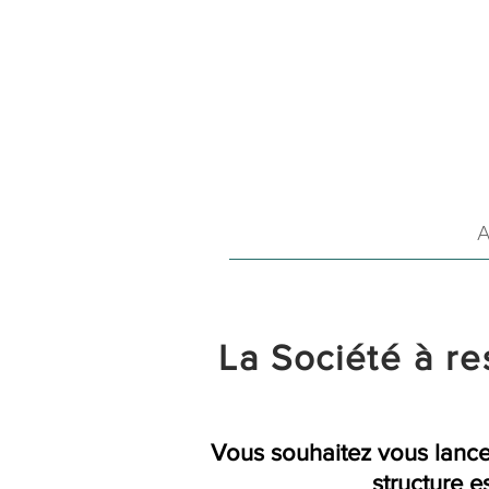
A
La Société à res
Vous souhaitez vous lancer
structure e