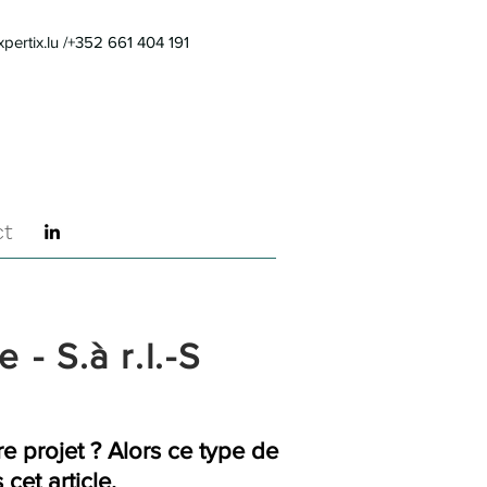
pertix.lu
/+352 661 404 191
ct
 - S.à r.l.-S
e projet ? Alors ce type de
cet article.