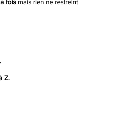
la fois
mais rien ne restreint
.
à Z.