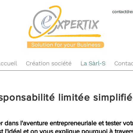
contact@ex
ccueil
Création société
La Sàrl-S
Conta
ponsabilité limitée simplifiée
 dans l'aventure entrepreneuriale et tester votr
st l'idéal et on vous explique pourquoi à travers 