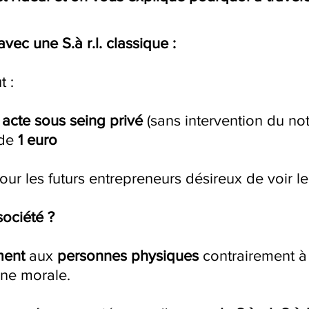
avec une S.à r.l. classique :
t :
n
acte sous seing privé
(sans intervention du not
de
1 euro
our les futurs entrepreneurs désireux de voir l
société ?
ment
aux
personnes physiques
contrairement à l
ne morale.