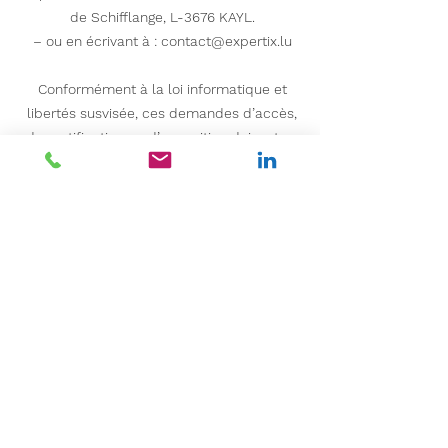
de Schifflange, L-3676 KAYL.
– ou en écrivant à : contact@expertix.lu
Conformément à la loi informatique et
libertés susvisée, ces demandes d’accès,
de rectification ou d’opposition doivent se
faire par le biais d’un courrier (ou email)
signé de l’auteur dont elles émanent et
être accompagnées de la photocopie d’un
titre d’identité portant signature de la
personne qui exerce son droit.
En cas de problème rencontré à ce sujet,
vous pouvez entrer en contact avec le
Service Clients de la Société dont les
coordonnées figurent ci-avant.
Mise à jour de la politique de
confidentialité